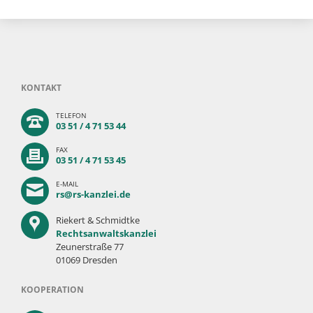
KONTAKT
TELEFON
03 51 / 4 71 53 44
FAX
03 51 / 4 71 53 45
E-MAIL
rs@rs-kanzlei.de
Riekert & Schmidtke
Rechtsanwaltskanzlei
Zeunerstraße 77
01069 Dresden
KOOPERATION