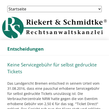
Navigation
überspringen
Entscheidungen
Keine Servicegebühr für selbst gedruckte
Tickets
Das Landgericht Bremen entschied in seinem Urteil vom
31.08.2016, dass eine pauschal erhobene Servicegebühr
für selbst gedruckte Tickets unzulässig ist. Die
Verbraucherzentrale NRW hatte gegen die von Eventim
erhobene Gebühr von 2,50 € für das sog. "Ticket Direct"
geklagt. Das Gericht gab nun der Klage statt und erklärte,