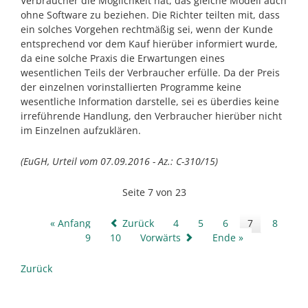
Verbraucher die Möglichkeit hat, das gleiche Modell auch
ohne Software zu beziehen. Die Richter teilten mit, dass
ein solches Vorgehen rechtmäßig sei, wenn der Kunde
entsprechend vor dem Kauf hierüber informiert wurde,
da eine solche Praxis die Erwartungen eines
wesentlichen Teils der Verbraucher erfülle. Da der Preis
der einzelnen vorinstallierten Programme keine
wesentliche Information darstelle, sei es überdies keine
irreführende Handlung, den Verbraucher hierüber nicht
im Einzelnen aufzuklären.
(EuGH, Urteil vom 07.09.2016 - Az.: C-310/15)
Seite 7 von 23
« Anfang
Zurück
4
5
6
7
8
9
10
Vorwärts
Ende »
Zurück